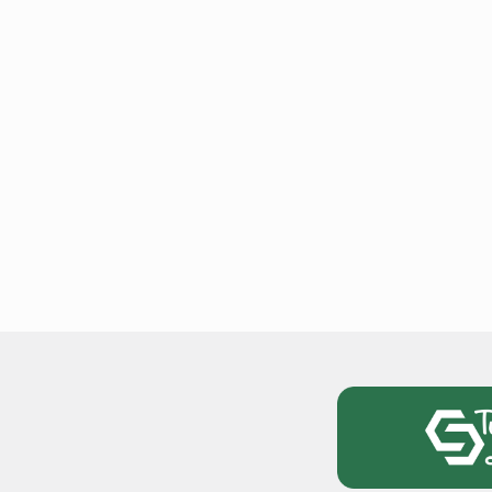
टोयोटा टैसर ने 20,000 बिक्र
आंकड़ा पार किया, कॉम्पैक्ट एस
सेगमेंट में मजबूत प्रभाव डाला
National News
29 , Dec , 2
जनवरी महीने में 15 दिनों तक बंद
बैंक, यहां देखें पूरी सूची।
National News
28 , Dec , 2
देहरादून में भारी बारिश के बाद 
बढ़ी।