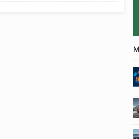
M
Technology
06 , Dec , 2025
1
1
nch:
Docker Sandboxes Launch:
ye
AI Coding Agents Ke Liye
eez
Secure Solution | Hindeez
Automobile
29 , Dec , 2024
2
2
1,453
इवेको ग्रुप इतालवी सेना को 1,453
दान
सामरिक-लॉजिस्टिक ट्रक प्रदान
करेगा।
Automobile
29 , Dec , 2024