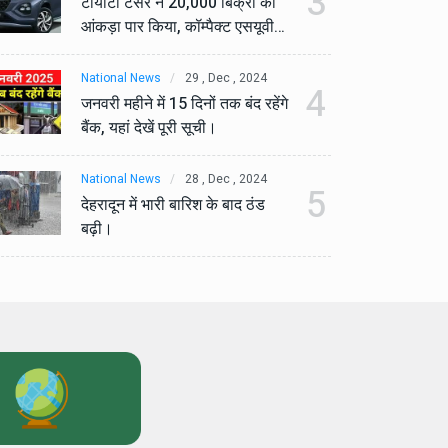
3
टोयोटा टैसर ने 20,000 बिक्री का
टो
आंकड़ा पार किया, कॉम्पैक्ट एसयूवी
आं
सेगमेंट में मजबूत प्रभाव डाला।
से
National News
29 , Dec , 2024
Na
4
जनवरी महीने में 15 दिनों तक बंद रहेंगे
जनव
बैंक, यहां देखें पूरी सूची।
बैं
National News
28 , Dec , 2024
Na
5
देहरादून में भारी बारिश के बाद ठंड
देह
बढ़ी।
बढ