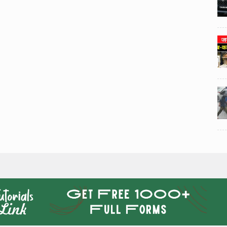
3
3
ी का
टोयोटा टैसर ने 20,000 बिक्री का
यूवी
आंकड़ा पार किया, कॉम्पैक्ट एसयूवी
।
सेगमेंट में मजबूत प्रभाव डाला।
024
National News
29 , Dec , 2024
4
4
 रहेंगे
जनवरी महीने में 15 दिनों तक बंद रहेंगे
बैंक, यहां देखें पूरी सूची।
024
National News
28 , Dec , 2024
5
5
ठंड
देहरादून में भारी बारिश के बाद ठंड
बढ़ी।