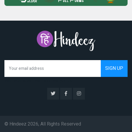
We hate spam as much as you do
© Hindeez 2026, All Rights Reserved