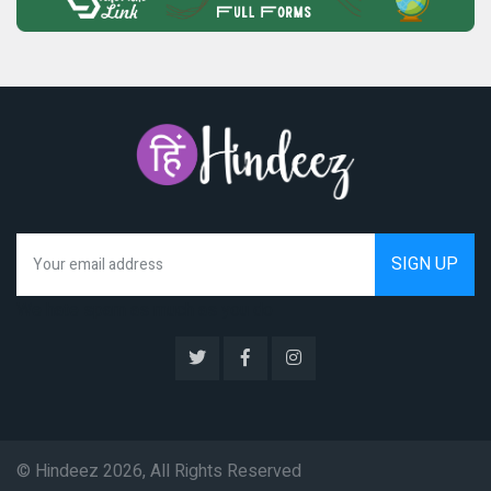
We hate spam as much as you do
© Hindeez 2026, All Rights Reserved