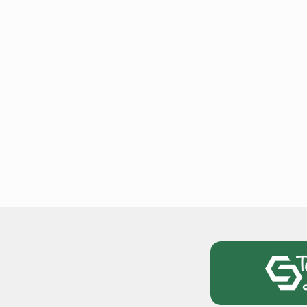
टोयोटा टैसर ने 20,000 बिक्र
आंकड़ा पार किया, कॉम्पैक्ट एस
सेगमेंट में मजबूत प्रभाव डाला
National News
29 , Dec , 2
जनवरी महीने में 15 दिनों तक बंद
बैंक, यहां देखें पूरी सूची।
National News
28 , Dec , 2
देहरादून में भारी बारिश के बाद 
बढ़ी।