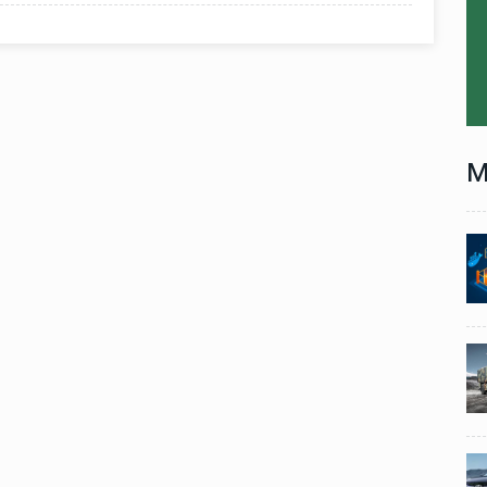
M
Technology
06 , Dec , 2025
1
1
nch:
Docker Sandboxes Launch:
ye
AI Coding Agents Ke Liye
eez
Secure Solution | Hindeez
Automobile
29 , Dec , 2024
2
2
1,453
इवेको ग्रुप इतालवी सेना को 1,453
दान
सामरिक-लॉजिस्टिक ट्रक प्रदान
करेगा।
Automobile
29 , Dec , 2024