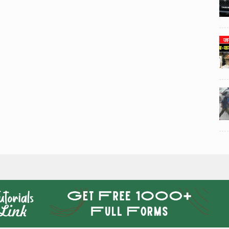
3
3
ी का
टोयोटा टैसर ने 20,000 बिक्री का
यूवी
आंकड़ा पार किया, कॉम्पैक्ट एसयूवी
।
सेगमेंट में मजबूत प्रभाव डाला।
024
National News
29 , Dec , 2024
4
4
 रहेंगे
जनवरी महीने में 15 दिनों तक बंद रहेंगे
बैंक, यहां देखें पूरी सूची।
024
National News
28 , Dec , 2024
5
5
ठंड
देहरादून में भारी बारिश के बाद ठंड
बढ़ी।