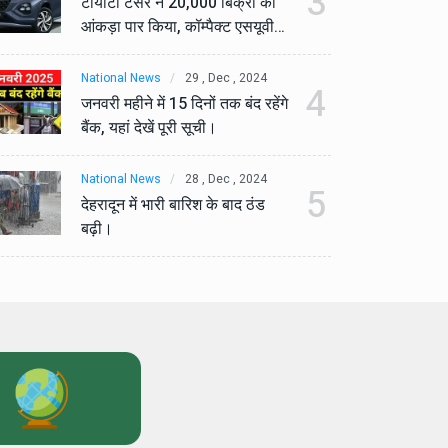
3
टोयोटा टैसर ने 20,000 बिक्री का
टो
आंकड़ा पार किया, कॉम्पैक्ट एसयूवी
आं
सेगमेंट में मजबूत प्रभाव डाला।
से
National News
29 , Dec , 2024
Na
4
जनवरी महीने में 15 दिनों तक बंद रहेंगे
जनव
बैंक, यहां देखें पूरी सूची।
बैं
National News
28 , Dec , 2024
Na
5
देहरादून में भारी बारिश के बाद ठंड
देह
बढ़ी।
बढ