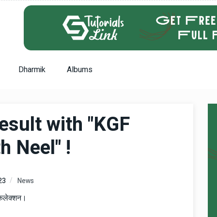
Dharmik
Albums
esult with "KGF
h Neel" !
23
News
 कलेक्शन।