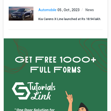
Automobile
05 , Oct , 2023
News
Kia Carens X-Line launched at Rs 18.94 lakh.