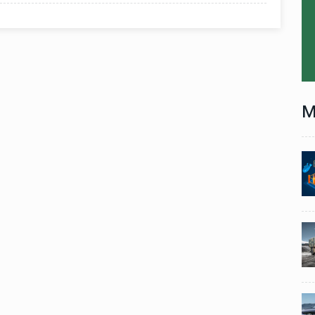
M
Technology
06 , Dec , 2025
1
1
nch:
Docker Sandboxes Launch:
ye
AI Coding Agents Ke Liye
eez
Secure Solution | Hindeez
Automobile
29 , Dec , 2024
2
2
1,453
इवेको ग्रुप इतालवी सेना को 1,453
दान
सामरिक-लॉजिस्टिक ट्रक प्रदान
करेगा।
Automobile
29 , Dec , 2024