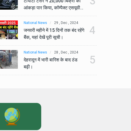
3
टोयोटा टैसर ने 20,000 बिक्री का
टो
आंकड़ा पार किया, कॉम्पैक्ट एसयूवी
आं
सेगमेंट में मजबूत प्रभाव डाला।
से
National News
29 , Dec , 2024
Na
4
जनवरी महीने में 15 दिनों तक बंद रहेंगे
जनव
बैंक, यहां देखें पूरी सूची।
बैं
National News
28 , Dec , 2024
Na
5
देहरादून में भारी बारिश के बाद ठंड
देह
बढ़ी।
बढ