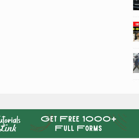
3
3
ी का
टोयोटा टैसर ने 20,000 बिक्री का
यूवी
आंकड़ा पार किया, कॉम्पैक्ट एसयूवी
।
सेगमेंट में मजबूत प्रभाव डाला।
024
National News
29 , Dec , 2024
4
4
 रहेंगे
जनवरी महीने में 15 दिनों तक बंद रहेंगे
बैंक, यहां देखें पूरी सूची।
024
National News
28 , Dec , 2024
5
5
ठंड
देहरादून में भारी बारिश के बाद ठंड
बढ़ी।