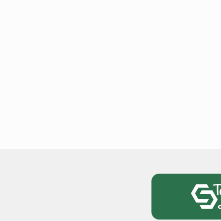
टोयोटा टैसर ने 20,000 बिक्र
आंकड़ा पार किया, कॉम्पैक्ट एस
सेगमेंट में मजबूत प्रभाव डाला
National News
29 , Dec , 2
जनवरी महीने में 15 दिनों तक बंद
बैंक, यहां देखें पूरी सूची।
National News
28 , Dec , 2
देहरादून में भारी बारिश के बाद 
बढ़ी।