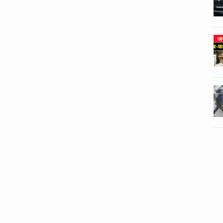
3
3
ी का
टोयोटा टैसर ने 20,000 बिक्री का
यूवी
आंकड़ा पार किया, कॉम्पैक्ट एसयूवी
।
सेगमेंट में मजबूत प्रभाव डाला।
024
National News
29 , Dec , 2024
4
4
 रहेंगे
जनवरी महीने में 15 दिनों तक बंद रहेंगे
बैंक, यहां देखें पूरी सूची।
024
National News
28 , Dec , 2024
5
5
ठंड
देहरादून में भारी बारिश के बाद ठंड
बढ़ी।