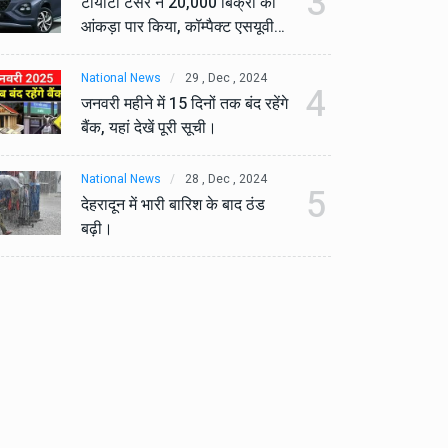
3
टोयोटा टैसर ने 20,000 बिक्री का
टो
आंकड़ा पार किया, कॉम्पैक्ट एसयूवी
आं
सेगमेंट में मजबूत प्रभाव डाला।
से
National News
29 , Dec , 2024
Na
4
जनवरी महीने में 15 दिनों तक बंद रहेंगे
जनव
बैंक, यहां देखें पूरी सूची।
बैं
National News
28 , Dec , 2024
Na
5
देहरादून में भारी बारिश के बाद ठंड
देह
बढ़ी।
बढ