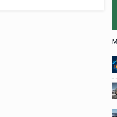
M
Technology
06 , Dec , 2025
1
1
nch:
Docker Sandboxes Launch:
ye
AI Coding Agents Ke Liye
eez
Secure Solution | Hindeez
Automobile
29 , Dec , 2024
2
2
1,453
इवेको ग्रुप इतालवी सेना को 1,453
दान
सामरिक-लॉजिस्टिक ट्रक प्रदान
करेगा।
Automobile
29 , Dec , 2024