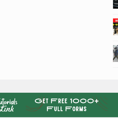
3
3
ी का
टोयोटा टैसर ने 20,000 बिक्री का
यूवी
आंकड़ा पार किया, कॉम्पैक्ट एसयूवी
।
सेगमेंट में मजबूत प्रभाव डाला।
024
National News
29 , Dec , 2024
4
4
 रहेंगे
जनवरी महीने में 15 दिनों तक बंद रहेंगे
बैंक, यहां देखें पूरी सूची।
024
National News
28 , Dec , 2024
5
5
ठंड
देहरादून में भारी बारिश के बाद ठंड
बढ़ी।