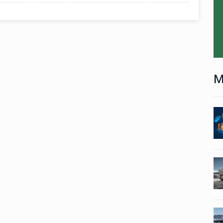
M
Technology
06 , Dec , 2025
1
1
nch:
Docker Sandboxes Launch:
ye
AI Coding Agents Ke Liye
eez
Secure Solution | Hindeez
Automobile
29 , Dec , 2024
2
2
1,453
इवेको ग्रुप इतालवी सेना को 1,453
दान
सामरिक-लॉजिस्टिक ट्रक प्रदान
करेगा।
Automobile
29 , Dec , 2024