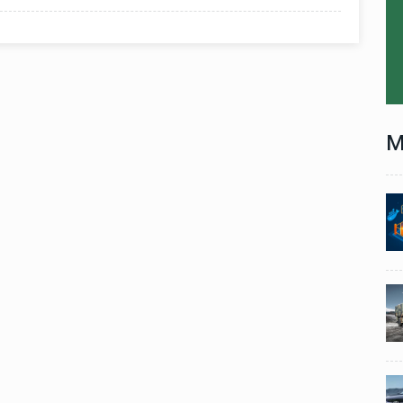
M
Technology
06 , Dec , 2025
1
1
nch:
Docker Sandboxes Launch:
ye
AI Coding Agents Ke Liye
eez
Secure Solution | Hindeez
Automobile
29 , Dec , 2024
2
2
1,453
इवेको ग्रुप इतालवी सेना को 1,453
दान
सामरिक-लॉजिस्टिक ट्रक प्रदान
करेगा।
Automobile
29 , Dec , 2024