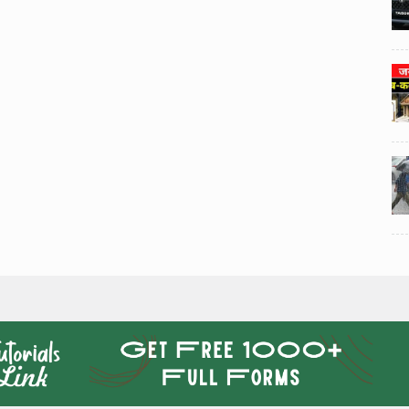
3
3
ी का
टोयोटा टैसर ने 20,000 बिक्री का
यूवी
आंकड़ा पार किया, कॉम्पैक्ट एसयूवी
।
सेगमेंट में मजबूत प्रभाव डाला।
024
National News
29 , Dec , 2024
4
4
 रहेंगे
जनवरी महीने में 15 दिनों तक बंद रहेंगे
बैंक, यहां देखें पूरी सूची।
024
National News
28 , Dec , 2024
5
5
ठंड
देहरादून में भारी बारिश के बाद ठंड
बढ़ी।