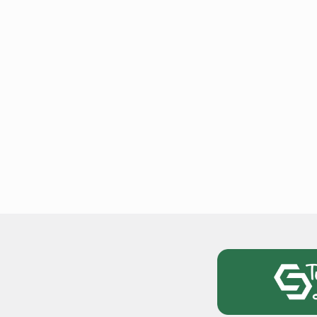
टोयोटा टैसर ने 20,000 बिक्र
आंकड़ा पार किया, कॉम्पैक्ट एस
सेगमेंट में मजबूत प्रभाव डाला
National News
29 , Dec , 2
जनवरी महीने में 15 दिनों तक बंद
बैंक, यहां देखें पूरी सूची।
National News
28 , Dec , 2
देहरादून में भारी बारिश के बाद 
बढ़ी।