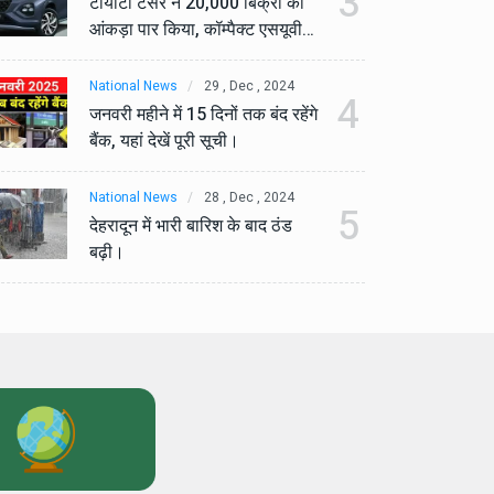
3
टोयोटा टैसर ने 20,000 बिक्री का
टो
आंकड़ा पार किया, कॉम्पैक्ट एसयूवी
आं
सेगमेंट में मजबूत प्रभाव डाला।
से
National News
29 , Dec , 2024
Na
4
जनवरी महीने में 15 दिनों तक बंद रहेंगे
जनव
बैंक, यहां देखें पूरी सूची।
बैं
National News
28 , Dec , 2024
Na
5
देहरादून में भारी बारिश के बाद ठंड
देह
बढ़ी।
बढ