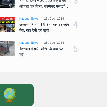
3
टोयोटा टैसर ने 20,000 बिक्री का
टो
आंकड़ा पार किया, कॉम्पैक्ट एसयूवी
आं
सेगमेंट में मजबूत प्रभाव डाला।
से
National News
29 , Dec , 2024
Na
4
जनवरी महीने में 15 दिनों तक बंद रहेंगे
जनव
बैंक, यहां देखें पूरी सूची।
बैं
National News
28 , Dec , 2024
Na
5
देहरादून में भारी बारिश के बाद ठंड
देह
बढ़ी।
बढ