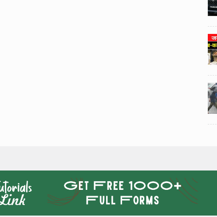
3
3
ी का
टोयोटा टैसर ने 20,000 बिक्री का
यूवी
आंकड़ा पार किया, कॉम्पैक्ट एसयूवी
।
सेगमेंट में मजबूत प्रभाव डाला।
024
National News
29 , Dec , 2024
4
4
 रहेंगे
जनवरी महीने में 15 दिनों तक बंद रहेंगे
बैंक, यहां देखें पूरी सूची।
024
National News
28 , Dec , 2024
5
5
ठंड
देहरादून में भारी बारिश के बाद ठंड
बढ़ी।