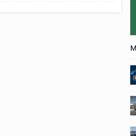
M
Technology
06 , Dec , 2025
1
1
nch:
Docker Sandboxes Launch:
ye
AI Coding Agents Ke Liye
eez
Secure Solution | Hindeez
Automobile
29 , Dec , 2024
2
2
1,453
इवेको ग्रुप इतालवी सेना को 1,453
दान
सामरिक-लॉजिस्टिक ट्रक प्रदान
करेगा।
Automobile
29 , Dec , 2024