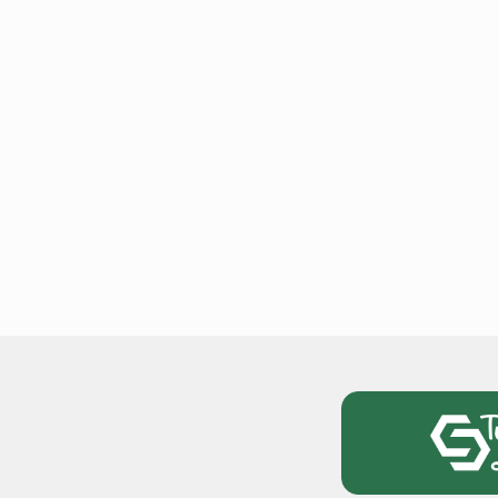
टोयोटा टैसर ने 20,000 बिक्र
आंकड़ा पार किया, कॉम्पैक्ट एस
सेगमेंट में मजबूत प्रभाव डाला
National News
29 , Dec , 2
जनवरी महीने में 15 दिनों तक बंद
बैंक, यहां देखें पूरी सूची।
National News
28 , Dec , 2
देहरादून में भारी बारिश के बाद 
बढ़ी।