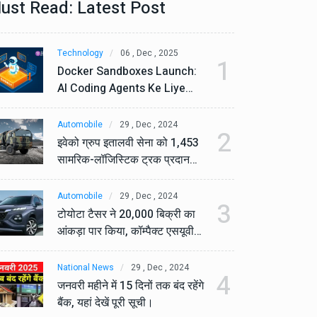
ust Read: Latest Post
Technology
06 , Dec , 2025
Te
1
Docker Sandboxes Launch:
Do
AI Coding Agents Ke Liye
AI
Secure Solution | Hindeez
Se
Automobile
29 , Dec , 2024
Au
2
इवेको ग्रुप इतालवी सेना को 1,453
इव
सामरिक-लॉजिस्टिक ट्रक प्रदान
सा
करेगा।
कर
Automobile
29 , Dec , 2024
Au
3
टोयोटा टैसर ने 20,000 बिक्री का
टो
आंकड़ा पार किया, कॉम्पैक्ट एसयूवी
आं
सेगमेंट में मजबूत प्रभाव डाला।
से
National News
29 , Dec , 2024
Na
4
जनवरी महीने में 15 दिनों तक बंद रहेंगे
जनव
बैंक, यहां देखें पूरी सूची।
बैं