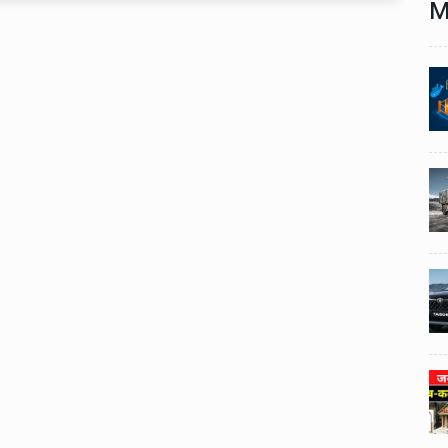
M
Technology
06 , Dec , 2025
1
1
nch:
Docker Sandboxes Launch:
ye
AI Coding Agents Ke Liye
eez
Secure Solution | Hindeez
Automobile
29 , Dec , 2024
2
2
1,453
इवेको ग्रुप इतालवी सेना को 1,453
दान
सामरिक-लॉजिस्टिक ट्रक प्रदान
करेगा।
Automobile
29 , Dec , 2024
3
3
ी का
टोयोटा टैसर ने 20,000 बिक्री का
यूवी
आंकड़ा पार किया, कॉम्पैक्ट एसयूवी
।
सेगमेंट में मजबूत प्रभाव डाला।
024
National News
29 , Dec , 2024
4
4
 रहेंगे
जनवरी महीने में 15 दिनों तक बंद रहेंगे
बैंक, यहां देखें पूरी सूची।