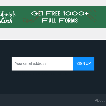
We hate spam as much as you do
About