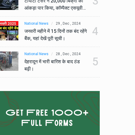
3
टोयोटा टैसर ने 20,000 बिक्री का
टो
आंकड़ा पार किया, कॉम्पैक्ट एसयूवी
आं
सेगमेंट में मजबूत प्रभाव डाला।
से
National News
29 , Dec , 2024
Na
4
जनवरी महीने में 15 दिनों तक बंद रहेंगे
जनव
बैंक, यहां देखें पूरी सूची।
बैं
National News
28 , Dec , 2024
Na
5
देहरादून में भारी बारिश के बाद ठंड
देह
बढ़ी।
बढ