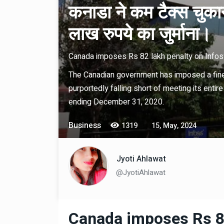
कनाडा ने कम टैक्स चुका
लाख रुपये का जुर्माना।
Canada imposes Rs 82 lakh penalty on Infos
The Canadian government has imposed a fine
purportedly falling short of meeting its entir
ending December 31, 2020.
Technology
06 , Dec , 2025
Docker Sandboxes Lau
Business
1319
15, May, 2024
AI Coding Agents Ke Li
Secure Solution | Hind
Jyoti Ahlawat
Automobile
29 , Dec , 2024
@JyotiAhlawat
इवेको ग्रुप इतालवी सेना को 
सामरिक-लॉजिस्टिक ट्रक प्र
करेगा।
Canada imposes Rs 82
Automobile
29 , Dec , 2024