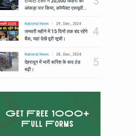
3
टोयोटा टैसर ने 20,000 बिक्री का
टो
आंकड़ा पार किया, कॉम्पैक्ट एसयूवी
आं
सेगमेंट में मजबूत प्रभाव डाला।
से
National News
29 , Dec , 2024
Na
4
जनवरी महीने में 15 दिनों तक बंद रहेंगे
जनव
बैंक, यहां देखें पूरी सूची।
बैं
National News
28 , Dec , 2024
Na
5
देहरादून में भारी बारिश के बाद ठंड
देह
बढ़ी।
बढ