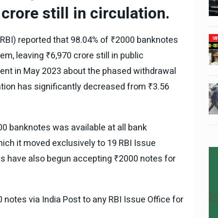
3
3
ी का
टोयोटा टैसर ने 20,000 बिक्री का
rore still in circulation.
यूवी
आंकड़ा पार किया, कॉम्पैक्ट एसयूवी
।
सेगमेंट में मजबूत प्रभाव डाला।
(RBI) reported that 98.04% of ₹2000 banknotes
024
National News
29 , Dec , 2024
4
4
 रहेंगे
जनवरी महीने में 15 दिनों तक बंद रहेंगे
, leaving ₹6,970 crore still in public
बैंक, यहां देखें पूरी सूची।
ment in May 2023 about the phased withdrawal
lation has significantly decreased from ₹3.56
024
National News
28 , Dec , 2024
5
5
ठंड
देहरादून में भारी बारिश के बाद ठंड
बढ़ी।
0 banknotes was available at all bank
hich it moved exclusively to 19 RBI Issue
ices have also begun accepting ₹2000 notes for
 notes via India Post to any RBI Issue Office for