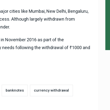
major cities like Mumbai, New Delhi, Bengaluru,
rocess. Although largely withdrawn from
ender.
 in November 2016 as part of the
y needs following the withdrawal of ₹1000 and
banknotes
currency withdrawal