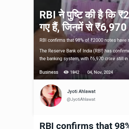
RBI ने पुष्टि की है क
गए हैं, जिनमें से ₹6,970
RBI confirms that 98% of ₹2000 notes have retu
The Reserve Bank of India (RBI) has confirm
the banking system, with ₹6,970 crore still in 
Technology
06 , Dec , 2025
Docker Sandboxes Lau
Business
1842
04, Nov, 2024
AI Coding Agents Ke Li
Secure Solution | Hind
Jyoti Ahlawat
Automobile
29 , Dec , 2024
@JyotiAhlawat
इवेको ग्रुप इतालवी सेना को 
सामरिक-लॉजिस्टिक ट्रक प्र
करेगा।
RBI confirms that 98
Automobile
29 , Dec , 2024