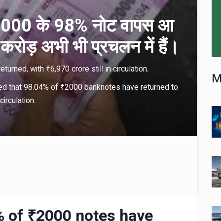
ि ₹2000 के 98% नोट वापस आ
 करोड़ अभी भी प्रचलन में हैं।
rned, with ₹6,970 crore still in circulation.
M
ed that 98.04% of ₹2000 banknotes have returned to
circulation.
Technology
06 , Dec , 2025
1
1
nch:
Docker Sandboxes Launch:
ye
AI Coding Agents Ke Liye
eez
Secure Solution | Hindeez
Automobile
29 , Dec , 2024
2
2
1,453
इवेको ग्रुप इतालवी सेना को 1,453
दान
सामरिक-लॉजिस्टिक ट्रक प्रदान
करेगा।
% of ₹2000 notes have
Automobile
29 , Dec , 2024