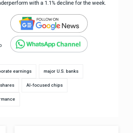
nderperform with a 1.1% decline for the week.
p
porate earnings
major U.S. banks
 shares
AI-focused chips
ormance