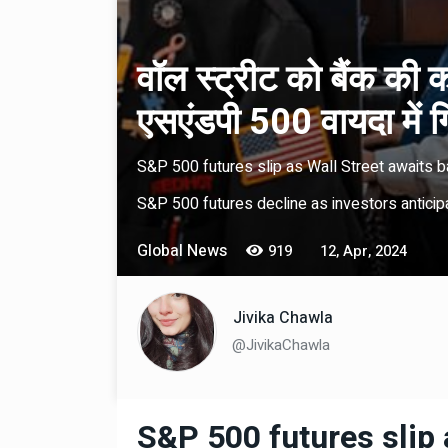
वॉल स्ट्रीट को बैंक की 
एसएंडपी 500 वायदा में 
S&P 500 futures slip as Wall Street awaits 
S&P 500 futures decline as investors anticip
Technology
06 , Dec , 2025
Docker Sandboxes Lau
Global News
919
12, Apr, 2024
AI Coding Agents Ke Li
Secure Solution | Hind
Jivika Chawla
Automobile
29 , Dec , 2024
@JivikaChawla
इवेको ग्रुप इतालवी सेना को 
सामरिक-लॉजिस्टिक ट्रक प्र
करेगा।
S&P 500 futures slip 
Automobile
29 , Dec , 2024