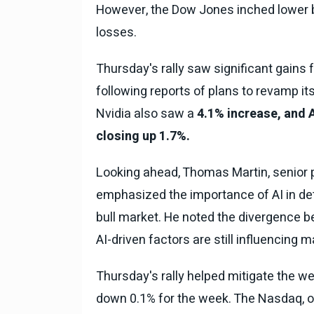
However, the Dow Jones inched lower 
losses.
Thursday's rally saw significant gains
following reports of plans to revamp i
Nvidia also saw a
4.1% increase, and 
closing up 1.7%.
Looking ahead, Thomas Martin, senior p
emphasized the importance of AI in de
bull market. He noted the divergence b
AI-driven factors are still influencing
Thursday's rally helped mitigate the w
down 0.1% for the week. The Nasdaq, on