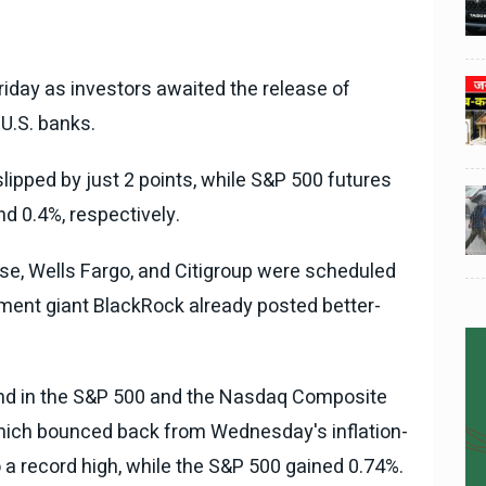
3
3
ी का
टोयोटा टैसर ने 20,000 बिक्री का
यूवी
आंकड़ा पार किया, कॉम्पैक्ट एसयूवी
।
सेगमेंट में मजबूत प्रभाव डाला।
riday as investors awaited the release of
024
National News
29 , Dec , 2024
4
4
 रहेंगे
जनवरी महीने में 15 दिनों तक बंद रहेंगे
U.S. banks.
बैंक, यहां देखें पूरी सूची।
lipped by just 2 points, while S&P 500 futures
024
National News
28 , Dec , 2024
5
5
d 0.4%, respectively.
ठंड
देहरादून में भारी बारिश के बाद ठंड
बढ़ी।
e, Wells Fargo, and Citigroup were scheduled
ment giant BlackRock already posted better-
und in the S&P 500 and the Nasdaq Composite
which bounced back from Wednesday's inflation-
 a record high, while the S&P 500 gained 0.74%.