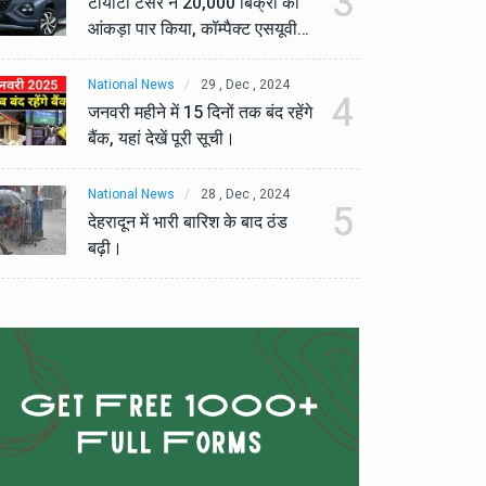
3
टोयोटा टैसर ने 20,000 बिक्री का
टो
आंकड़ा पार किया, कॉम्पैक्ट एसयूवी
आं
सेगमेंट में मजबूत प्रभाव डाला।
से
National News
29 , Dec , 2024
Na
4
जनवरी महीने में 15 दिनों तक बंद रहेंगे
जनव
बैंक, यहां देखें पूरी सूची।
बैं
National News
28 , Dec , 2024
Na
5
देहरादून में भारी बारिश के बाद ठंड
देह
बढ़ी।
बढ