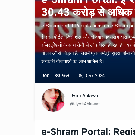
30.43 करोड़ से अधिक 
e-Shram Portal: Registrations on e-Shram po
ई-श्रम पोर्टल, जिसे श्रम और रोजगार मंत्रालय द्वारा
रजिस्ट्रेशनों के साथ तेजी से लोकप्रिय हो रहा है। यह 
योजनाओं से जोड़ता है, जिसमें प्रधानमंत्री सुरक्षा ब
सरकारी योजनाओं का लाभ शामिल है।
Technology
06 , Dec , 2025
Docker Sandboxes Lau
Job
968
05, Dec, 2024
AI Coding Agents Ke Li
Secure Solution | Hind
Jyoti Ahlawat
Automobile
29 , Dec , 2024
@JyotiAhlawat
इवेको ग्रुप इतालवी सेना को 
सामरिक-लॉजिस्टिक ट्रक प्र
करेगा।
e-Shram Portal: Regi
Automobile
29 , Dec , 2024