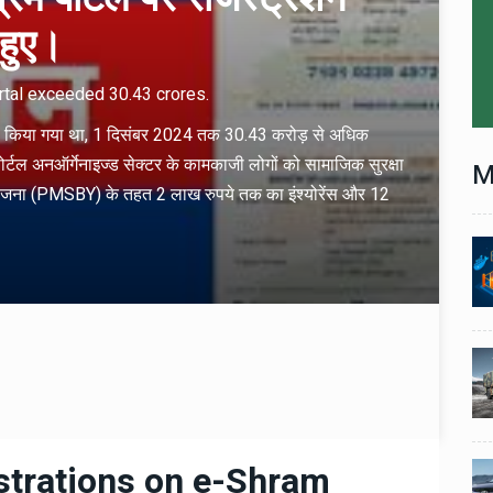
हुए।
rtal exceeded 30.43 crores.
 शुरू किया गया था, 1 दिसंबर 2024 तक 30.43 करोड़ से अधिक
पोर्टल अनऑर्गेनाइज्ड सेक्टर के कामकाजी लोगों को सामाजिक सुरक्षा
M
ीमा योजना (PMSBY) के तहत 2 लाख रुपये तक का इंश्योरेंस और 12
Technology
06 , Dec , 2025
1
1
nch:
Docker Sandboxes Launch:
ye
AI Coding Agents Ke Liye
eez
Secure Solution | Hindeez
Automobile
29 , Dec , 2024
2
2
1,453
इवेको ग्रुप इतालवी सेना को 1,453
दान
सामरिक-लॉजिस्टिक ट्रक प्रदान
करेगा।
strations on e-Shram
Automobile
29 , Dec , 2024