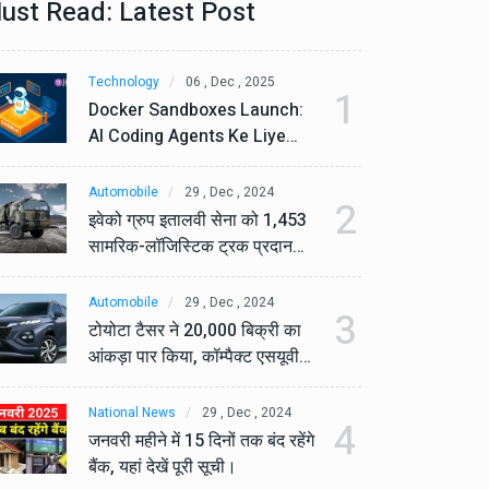
ust Read: Latest Post
Technology
06 , Dec , 2025
Te
1
Docker Sandboxes Launch:
Do
AI Coding Agents Ke Liye
AI
Secure Solution | Hindeez
Se
Automobile
29 , Dec , 2024
Au
2
इवेको ग्रुप इतालवी सेना को 1,453
इव
सामरिक-लॉजिस्टिक ट्रक प्रदान
सा
करेगा।
कर
Automobile
29 , Dec , 2024
Au
3
टोयोटा टैसर ने 20,000 बिक्री का
टो
आंकड़ा पार किया, कॉम्पैक्ट एसयूवी
आं
सेगमेंट में मजबूत प्रभाव डाला।
से
National News
29 , Dec , 2024
Na
4
जनवरी महीने में 15 दिनों तक बंद रहेंगे
जनव
बैंक, यहां देखें पूरी सूची।
बैं