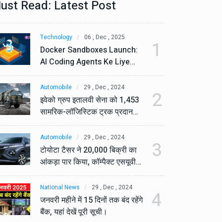
ust Read: Latest Post
Technology
06 , Dec , 2025
Te
1
Docker Sandboxes Launch:
Do
AI Coding Agents Ke Liye
AI
Secure Solution | Hindeez
Se
Automobile
29 , Dec , 2024
Au
2
इवेको ग्रुप इतालवी सेना को 1,453
इव
सामरिक-लॉजिस्टिक ट्रक प्रदान
सा
करेगा।
कर
Automobile
29 , Dec , 2024
Au
3
टोयोटा टैसर ने 20,000 बिक्री का
टो
आंकड़ा पार किया, कॉम्पैक्ट एसयूवी
आं
सेगमेंट में मजबूत प्रभाव डाला।
से
National News
29 , Dec , 2024
Na
4
जनवरी महीने में 15 दिनों तक बंद रहेंगे
जनव
बैंक, यहां देखें पूरी सूची।
बैं