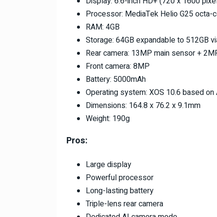
Display: 6.6-inch HD+ (720 x 1600 pixe
Processor: MediaTek Helio G25 octa-c
RAM: 4GB
Storage: 64GB expandable to 512GB vi
Rear camera: 13MP main sensor + 2M
Front camera: 8MP
Battery: 5000mAh
Operating system: XOS 10.6 based on 
Dimensions: 164.8 x 76.2 x 9.1mm
Weight: 190g
Pros:
Large display
Powerful processor
Long-lasting battery
Triple-lens rear camera
Dedicated AI camera mode