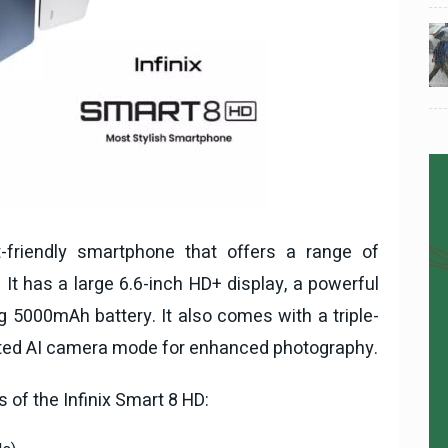
024
National News
28 , Dec , 2024
5
5
ठंड
देहरादून में भारी बारिश के बाद ठंड
बढ़ी।
-friendly smartphone that offers a range of
. It has a large 6.6-inch HD+ display, a powerful
g 5000mAh battery. It also comes with a triple-
ted AI camera mode for enhanced photography.
 of the Infinix Smart 8 HD: