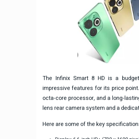
National News
28 , Dec , 2
देहरादून में भारी बारिश के बाद 
बढ़ी।
The Infinix Smart 8 HD is a budget
impressive features for its price point
octa-core processor, and a long-lastin
lens rear camera system and a dedica
Here are some of the key specifications