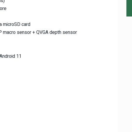
ls)
ore
a microSD card
P macro sensor + QVGA depth sensor
Android 11