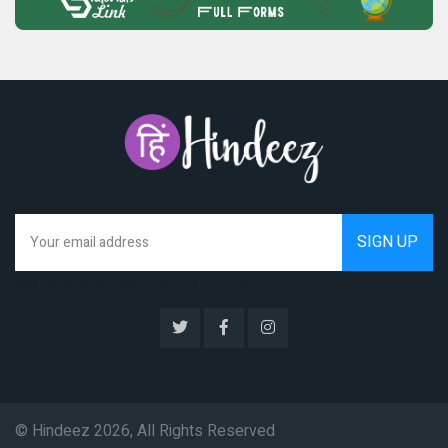
We hate spam as much as you do
© Hindeez 2026, All Rights Reserved