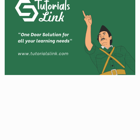
Must Read: Latest Post
Technology
06 , Dec , 2025
e
Docker Sandboxes Launch: AI Coding Agents Ke Liye
Secure Solution | Hindeez