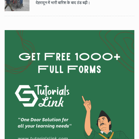
देहरादून में भारी बारिश के बाद ठंड बढ़ी।