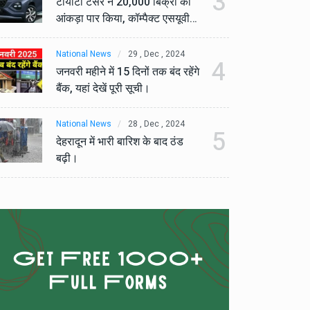
3
टोयोटा टैसर ने 20,000 बिक्री का
टो
आंकड़ा पार किया, कॉम्पैक्ट एसयूवी
आं
सेगमेंट में मजबूत प्रभाव डाला।
से
National News
29 , Dec , 2024
Na
4
जनवरी महीने में 15 दिनों तक बंद रहेंगे
जनव
बैंक, यहां देखें पूरी सूची।
बैं
National News
28 , Dec , 2024
Na
5
देहरादून में भारी बारिश के बाद ठंड
देह
बढ़ी।
बढ