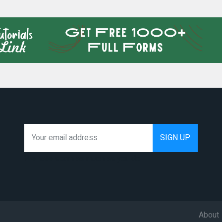
We hate spam as much as you do
About