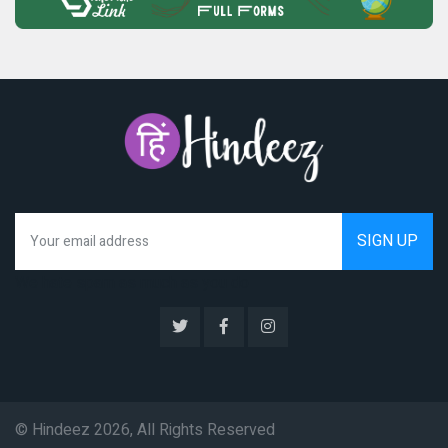
We hate spam as much as you do
© Hindeez 2026, All Rights Reserved