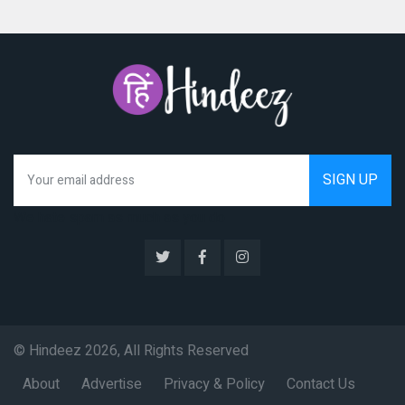
We hate spam as much as you do
© Hindeez 2026, All Rights Reserved
About
Advertise
Privacy & Policy
Contact Us