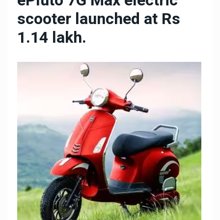
ePluto 7G Max electric
scooter launched at Rs
1.14 lakh.