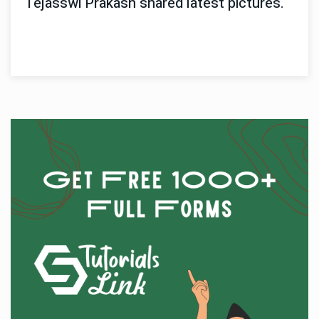
Tejasswi Prakash shared latest pictures.