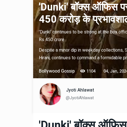
'Dunki' बॉक्स ऑफिस पर
450 करोड़ के प्रभावशाल
'Dunki' continues to be strong at the box offi
Rs 450 crore.
Despite a minor dip in weekday collections, 
Hirani, continues to command a formidable pr
Technology
06 , Dec , 2025
Docker Sandboxes Lau
Bollywood Gossip
1104
04, Jan, 202
AI Coding Agents Ke Li
Secure Solution | Hind
Jyoti Ahlawat
Automobile
29 , Dec , 2024
@JyotiAhlawat
इवेको ग्रुप इतालवी सेना को 
सामरिक-लॉजिस्टिक ट्रक प्र
करेगा।
'Dunki' बॉक्स ऑफिस प
Automobile
29 , Dec , 2024