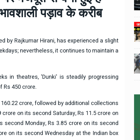
3
3
ी का
टोयोटा टैसर ने 20,000 बिक्री का
भावशाली पड़ाव के करीब
यूवी
आंकड़ा पार किया, कॉम्पैक्ट एसयूवी
।
सेगमेंट में मजबूत प्रभाव डाला।
024
National News
29 , Dec , 2024
4
4
 रहेंगे
जनवरी महीने में 15 दिनों तक बंद रहेंगे
बैंक, यहां देखें पूरी सूची।
ed by Rajkumar Hirani, has experienced a slight
eekdays; nevertheless, it continues to maintain a
024
National News
28 , Dec , 2024
5
5
ठंड
देहरादून में भारी बारिश के बाद ठंड
बढ़ी।
s in theatres, 'Dunki' is steadily progressing
f Rs 450 crore.
 160.22 crore, followed by additional collections
9 crore on its second Saturday, Rs 11.5 crore on
its second Monday, Rs 3.85 crore on its second
ore on its second Wednesday at the Indian box