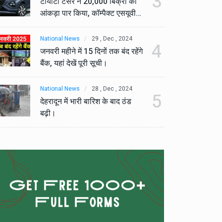
3
टोयोटा टैसर ने 20,000 बिक्री का
टो
आंकड़ा पार किया, कॉम्पैक्ट एसयूवी
आं
सेगमेंट में मजबूत प्रभाव डाला।
से
National News
29 , Dec , 2024
Na
4
जनवरी महीने में 15 दिनों तक बंद रहेंगे
जनव
बैंक, यहां देखें पूरी सूची।
बैं
National News
28 , Dec , 2024
Na
5
देहरादून में भारी बारिश के बाद ठंड
देह
बढ़ी।
बढ