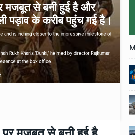
 मजबूत से बनी हुई है और
ी पड़ाव के करीब पहुंच गई है।
ce and is inching closer to the impressive milestone of
M
Shah Rukh Khan's 'Dunki,' helmed by director Rajkumar
esence at the box office.
Technology
06 , Dec , 2025
1
1
nch:
Docker Sandboxes Launch:
4
ye
AI Coding Agents Ke Liye
eez
Secure Solution | Hindeez
Automobile
29 , Dec , 2024
2
2
1,453
इवेको ग्रुप इतालवी सेना को 1,453
दान
सामरिक-लॉजिस्टिक ट्रक प्रदान
करेगा।
र मजबूत से बनी हुई है
Automobile
29 , Dec , 2024