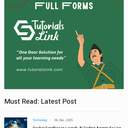
Must Read: Latest Post
Technology
06 , Dec , 2025
e
Docker Sandboxes Launch: AI Coding Agents Ke Liye