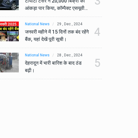
3
टोयोटा टैसर ने 20,000 बिक्री का
टो
आंकड़ा पार किया, कॉम्पैक्ट एसयूवी
आं
सेगमेंट में मजबूत प्रभाव डाला।
से
National News
29 , Dec , 2024
Na
4
जनवरी महीने में 15 दिनों तक बंद रहेंगे
जनव
बैंक, यहां देखें पूरी सूची।
बैं
National News
28 , Dec , 2024
Na
5
देहरादून में भारी बारिश के बाद ठंड
देह
बढ़ी।
बढ