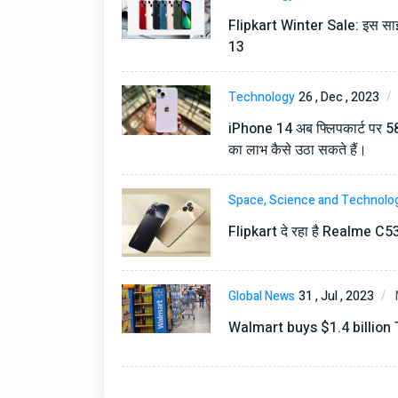
टोयोटा टैसर ने 20,000 बिक्र
आंकड़ा पार किया, कॉम्पैक्ट एस
Flipkart Winter Sale: इस साइ
सेगमेंट में मजबूत प्रभाव डाला
13
National News
29 , Dec , 2
जनवरी महीने में 15 दिनों तक बंद
Technology
26 , Dec , 2023
बैंक, यहां देखें पूरी सूची।
iPhone 14 अब फ्लिपकार्ट पर 5
का लाभ कैसे उठा सकते हैं।
National News
28 , Dec , 2
देहरादून में भारी बारिश के बाद 
Space, Science and Technolo
बढ़ी।
Flipkart दे रहा है Realme C5
Global News
31 , Jul , 2023
Walmart buys $1.4 billion T