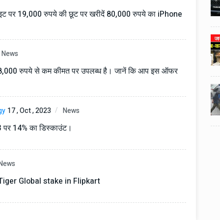
3
3
ी का
टोयोटा टैसर ने 20,000 बिक्री का
यूवी
आंकड़ा पार किया, कॉम्पैक्ट एसयूवी
ट पर 19,000 रुपये की छूट पर खरीदें 80,000 रुपये का iPhone
।
सेगमेंट में मजबूत प्रभाव डाला।
024
National News
29 , Dec , 2024
4
4
 रहेंगे
जनवरी महीने में 15 दिनों तक बंद रहेंगे
News
बैंक, यहां देखें पूरी सूची।
8,000 रुपये से कम कीमत पर उपलब्ध है। जानें कि आप इस ऑफर
024
National News
28 , Dec , 2024
5
5
ठंड
देहरादून में भारी बारिश के बाद ठंड
gy
17 , Oct , 2023
News
बढ़ी।
3 पर 14% का डिस्काउंट।
News
iger Global stake in Flipkart