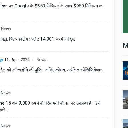
मूल्यांकन पर Google के $350 मिलियन के साथ $950 मिलियन का
News
बद्ध, फ्लिपकार्ट पर फ्लैट 14,901 रुपये की छूट
M
gy
11 , Apr , 2024
News
Technology
06 , Dec , 2025
1
1
ल को लॉन्च होने की पुष्टि: जानिए कीमत, अपेक्षित स्पेसिफिकेशन,
nch:
Docker Sandboxes Launch:
ye
AI Coding Agents Ke Liye
eez
Secure Solution | Hindeez
News
Automobile
29 , Dec , 2024
2
2
1,453
इवेको ग्रुप इतालवी सेना को 1,453
hone 15 अब 9,000 रुपये की रियायती कीमत पर उपलब्ध है। इसे
दान
सामरिक-लॉजिस्टिक ट्रक प्रदान
 करें।
करेगा।
Automobile
29 , Dec , 2024
News