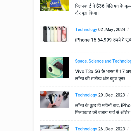
फ्लिपकार्ट ने $36 बिलियन के 
दौर पूरा किया।
Technology
02 , May , 2024
iPhone 15 64,999 रुपये में सूची
Space, Science and Technolo
Technology
06 , Dec , 2025
Vivo T3x 5G के भारत में 17 अप्रै
Docker Sandboxes Lau
लॉन्च की तारीख और बहुत कुछ
AI Coding Agents Ke Li
Secure Solution | Hind
Technology
Automobile
29 , Dec , 2023
29 , Dec , 2024
इवेको ग्रुप इतालवी सेना को 
लॉन्च के कुछ ही महीनों बाद, iP
सामरिक-लॉजिस्टिक ट्रक प्र
फ्लिपकार्ट की बजाय यहां से ऑर्डर
करेगा।
Automobile
29 , Dec , 2024
Technology
26 , Dec , 2023