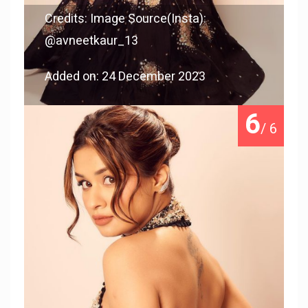
Credits: Image Source(Insta):
@avneetkaur_13
Added on: 24 December 2023
6
/ 6