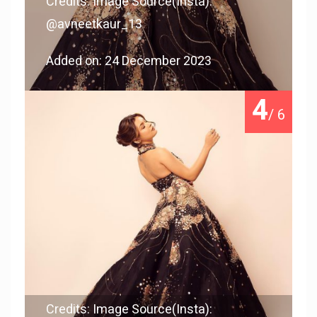
Credits: Image Source(Insta):
@avneetkaur_13
Added on: 24 December 2023
4
/ 6
Credits: Image Source(Insta):