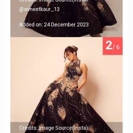
@avneetkaur_13
Added on: 24 December 2023
2
/ 6
Credits: Image Source(Insta):