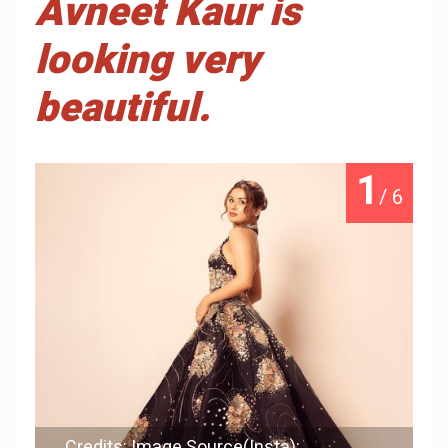
Avneet Kaur is
looking very
beautiful.
1
/ 6
Credits: Image Source(Insta):