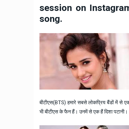
टोयोटा टैसर ने 20,000 बिक्र
session on Instagra
आंकड़ा पार किया, कॉम्पैक्ट एस
सेगमेंट में मजबूत प्रभाव डाला
song.
National News
29 , Dec , 2
जनवरी महीने में 15 दिनों तक बंद
बैंक, यहां देखें पूरी सूची।
National News
28 , Dec , 2
देहरादून में भारी बारिश के बाद 
बढ़ी।
बीटीएस(BTS) हमारे सबसे लोकप्रिय बैंडों में से ए
भी बीटीएस के फैन हैं।
उनमें से एक हैं दिशा पटानी।