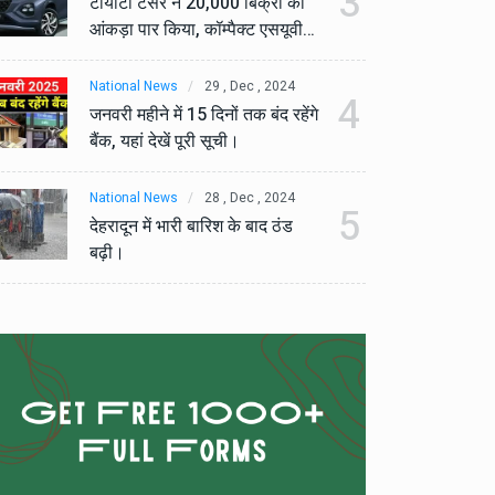
3
टोयोटा टैसर ने 20,000 बिक्री का
टो
आंकड़ा पार किया, कॉम्पैक्ट एसयूवी
आं
सेगमेंट में मजबूत प्रभाव डाला।
से
National News
29 , Dec , 2024
Na
4
जनवरी महीने में 15 दिनों तक बंद रहेंगे
जनव
बैंक, यहां देखें पूरी सूची।
बैं
National News
28 , Dec , 2024
Na
5
देहरादून में भारी बारिश के बाद ठंड
देह
बढ़ी।
बढ