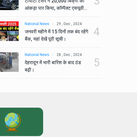
3
टोयोटा टैसर ने 20,000 बिक्री का
टो
आंकड़ा पार किया, कॉम्पैक्ट एसयूवी
आं
सेगमेंट में मजबूत प्रभाव डाला।
से
National News
29 , Dec , 2024
Na
4
जनवरी महीने में 15 दिनों तक बंद रहेंगे
जनव
बैंक, यहां देखें पूरी सूची।
बैं
National News
28 , Dec , 2024
Na
5
देहरादून में भारी बारिश के बाद ठंड
देह
बढ़ी।
बढ