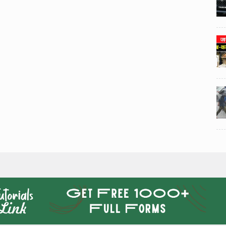
3
3
ी का
टोयोटा टैसर ने 20,000 बिक्री का
यूवी
आंकड़ा पार किया, कॉम्पैक्ट एसयूवी
।
सेगमेंट में मजबूत प्रभाव डाला।
024
National News
29 , Dec , 2024
4
4
 रहेंगे
जनवरी महीने में 15 दिनों तक बंद रहेंगे
बैंक, यहां देखें पूरी सूची।
024
National News
28 , Dec , 2024
5
5
ठंड
देहरादून में भारी बारिश के बाद ठंड
बढ़ी।