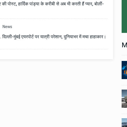
 पोस्ट, हार्दिक पांड्या के करीबी से अब भी करती हैं प्यार, बोलीं-
News
. दिल्ली-मुंबई एयरपोर्ट पर यात्री परेशान, दुनियाभर में मचा हाहाकार।
M
Technology
06 , Dec , 2025
1
1
nch:
Docker Sandboxes Launch:
ye
AI Coding Agents Ke Liye
eez
Secure Solution | Hindeez
Automobile
29 , Dec , 2024
2
2
1,453
इवेको ग्रुप इतालवी सेना को 1,453
दान
सामरिक-लॉजिस्टिक ट्रक प्रदान
करेगा।
Automobile
29 , Dec , 2024