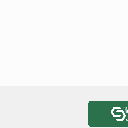
टोयोटा टैसर ने 20,000 बिक्र
आंकड़ा पार किया, कॉम्पैक्ट एस
सेगमेंट में मजबूत प्रभाव डाला
National News
29 , Dec , 2
जनवरी महीने में 15 दिनों तक बंद
बैंक, यहां देखें पूरी सूची।
National News
28 , Dec , 2
देहरादून में भारी बारिश के बाद 
बढ़ी।