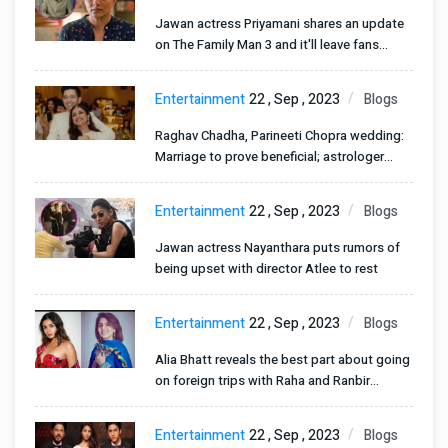
Jawan actress Priyamani shares an update
on The Family Man 3 and it'll leave fans
EXCITED
Entertainment
22 , Sep , 2023
Blogs
Raghav Chadha, Parineeti Chopra wedding:
Marriage to prove beneficial; astrologer
predicts growth [Exclusive]
Entertainment
22 , Sep , 2023
Blogs
Jawan actress Nayanthara puts rumors of
being upset with director Atlee to rest
Entertainment
22 , Sep , 2023
Blogs
Alia Bhatt reveals the best part about going
on foreign trips with Raha and Ranbir
Kapoor
Entertainment
22 , Sep , 2023
Blogs