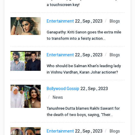
a touchscreen key!
Entertainment
22 , Sep , 2023
Blogs
Ganapathy: Kriti Sanon goes the extra mile
to transform into a feisty action
powerhouse
Entertainment
22 , Sep , 2023
Blogs
Who should be Salman Khan’s leading lady
in Vishnu Vardhan, Karan Johar actioner?
Bollywood Gossip
22 , Sep , 2023
News
Tanushree Dutta blames Rakhi Sawant for
the death of two boys, saying, ‘Their
parents couldn’t fight her back
Entertainment
22 , Sep , 2023
Blogs