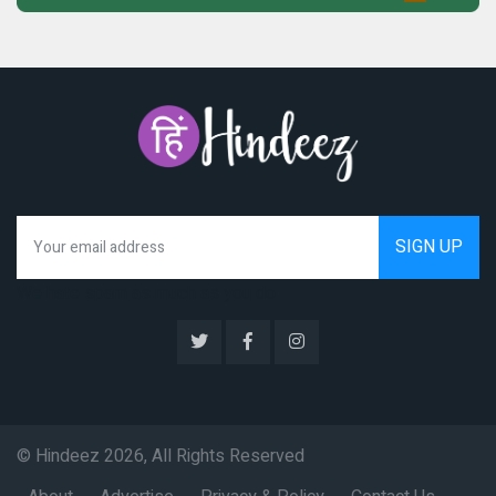
We hate spam as much as you do
© Hindeez 2026, All Rights Reserved