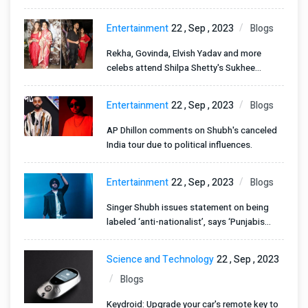
जवान एक्टर
Entertainment
22 , Sep , 2023
Blogs
Rekha, Govinda, Elvish Yadav and more
celebs attend Shilpa Shetty's Sukhee
premiere
Entertainment
22 , Sep , 2023
Blogs
AP Dhillon comments on Shubh's canceled
India tour due to political influences.
Entertainment
22 , Sep , 2023
Blogs
Singer Shubh issues statement on being
labeled ‘anti-nationalist’, says ‘Punjabis
don’t need to give proof of patriotism…’
Science and Technology
22 , Sep , 2023
Blogs
Keydroid: Upgrade your car's remote key to