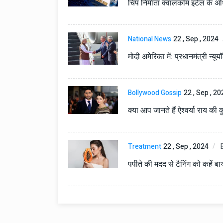
चिप निर्माता क्वालकॉम इंटेल के 
National News
22 , Sep , 2024
मोदी अमेरिका में: प्रधानमंत्री न्यूयॉ
Bollywood Gossip
22 , Sep , 20
क्या आप जानते हैं ऐश्वर्या राय क
Technology
06 , Dec , 2025
Docker Sandboxes Lau
AI Coding Agents Ke Li
Treatment
22 , Sep , 2024
Secure Solution | Hind
Automobile
29 , Dec , 2024
पपीते की मदद से टैनिंग को कहें 
इवेको ग्रुप इतालवी सेना को 
सामरिक-लॉजिस्टिक ट्रक प्र
करेगा।
Automobile
29 , Dec , 2024