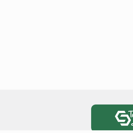
टोयोटा टैसर ने 20,000 बिक्र
आंकड़ा पार किया, कॉम्पैक्ट एस
सेगमेंट में मजबूत प्रभाव डाला
National News
29 , Dec , 2
जनवरी महीने में 15 दिनों तक बंद
बैंक, यहां देखें पूरी सूची।
National News
28 , Dec , 2
देहरादून में भारी बारिश के बाद 
बढ़ी।