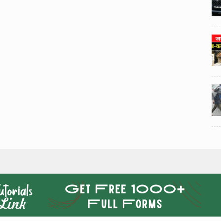
3
3
ी का
टोयोटा टैसर ने 20,000 बिक्री का
यूवी
आंकड़ा पार किया, कॉम्पैक्ट एसयूवी
।
सेगमेंट में मजबूत प्रभाव डाला।
024
National News
29 , Dec , 2024
4
4
 रहेंगे
जनवरी महीने में 15 दिनों तक बंद रहेंगे
बैंक, यहां देखें पूरी सूची।
024
National News
28 , Dec , 2024
5
5
ठंड
देहरादून में भारी बारिश के बाद ठंड
बढ़ी।