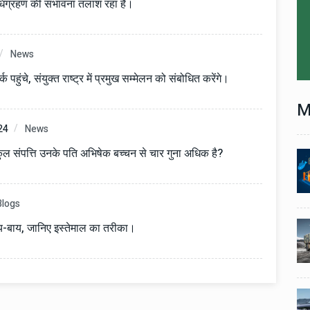
अधिग्रहण की संभावना तलाश रहा है।
News
र्क पहुंचे, संयुक्त राष्ट्र में प्रमुख सम्मेलन को संबोधित करेंगे।
M
24
News
ी कुल संपत्ति उनके पति अभिषेक बच्चन से चार गुना अधिक है?
Technology
06 , Dec , 2025
1
1
nch:
Docker Sandboxes Launch:
ye
AI Coding Agents Ke Liye
Blogs
eez
Secure Solution | Hindeez
Automobile
29 , Dec , 2024
बाय-बाय, जानिए इस्तेमाल का तरीका।
2
2
1,453
इवेको ग्रुप इतालवी सेना को 1,453
दान
सामरिक-लॉजिस्टिक ट्रक प्रदान
करेगा।
Automobile
29 , Dec , 2024