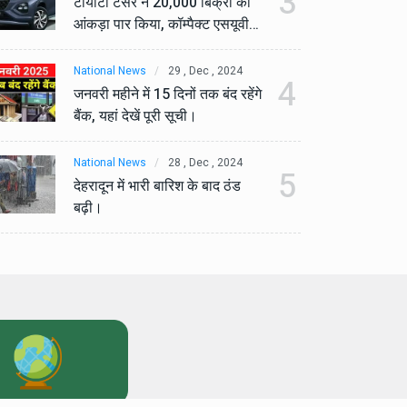
3
टोयोटा टैसर ने 20,000 बिक्री का
टो
आंकड़ा पार किया, कॉम्पैक्ट एसयूवी
आं
सेगमेंट में मजबूत प्रभाव डाला।
से
National News
29 , Dec , 2024
Na
4
जनवरी महीने में 15 दिनों तक बंद रहेंगे
जनव
बैंक, यहां देखें पूरी सूची।
बैं
National News
28 , Dec , 2024
Na
5
देहरादून में भारी बारिश के बाद ठंड
देह
बढ़ी।
बढ