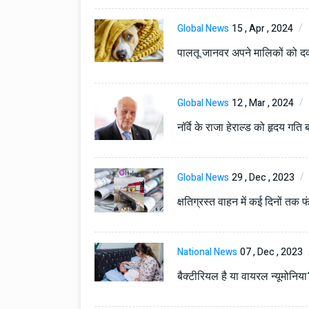
Global News
15 , Apr , 2024
पालतू जानवर अपने मालिकों को दवा-प
Global News
12 , Mar , 2024
नॉर्वे के राजा हेराल्ड को हृदय गत
Technology
06 , Dec , 2025
Docker Sandboxes Lau
Global News
29 , Dec , 2023
AI Coding Agents Ke Li
क्षतिग्रस्त वाहन में कई दिनों तक
Secure Solution | Hind
Automobile
29 , Dec , 2024
इवेको ग्रुप इतालवी सेना को 
National News
07 , Dec , 2023
सामरिक-लॉजिस्टिक ट्रक प्र
करेगा।
बैक्टीरियल है या वायरल न्यूमोनि
Automobile
29 , Dec , 2024