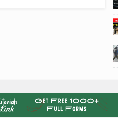
3
3
ी का
टोयोटा टैसर ने 20,000 बिक्री का
यूवी
आंकड़ा पार किया, कॉम्पैक्ट एसयूवी
।
सेगमेंट में मजबूत प्रभाव डाला।
024
National News
29 , Dec , 2024
4
4
 रहेंगे
जनवरी महीने में 15 दिनों तक बंद रहेंगे
बैंक, यहां देखें पूरी सूची।
024
National News
28 , Dec , 2024
5
5
ठंड
देहरादून में भारी बारिश के बाद ठंड
बढ़ी।