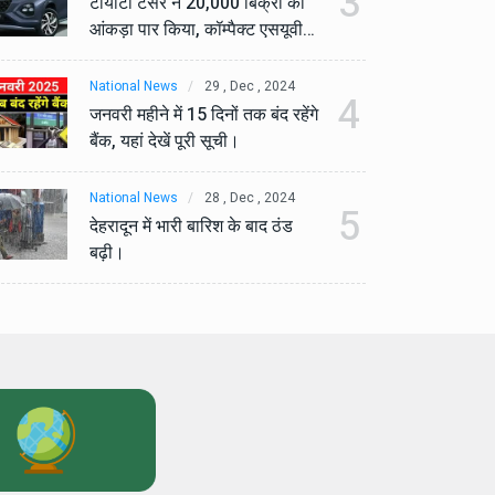
3
टोयोटा टैसर ने 20,000 बिक्री का
टो
आंकड़ा पार किया, कॉम्पैक्ट एसयूवी
आं
सेगमेंट में मजबूत प्रभाव डाला।
से
National News
29 , Dec , 2024
Na
4
जनवरी महीने में 15 दिनों तक बंद रहेंगे
जनव
बैंक, यहां देखें पूरी सूची।
बैं
National News
28 , Dec , 2024
Na
5
देहरादून में भारी बारिश के बाद ठंड
देह
बढ़ी।
बढ