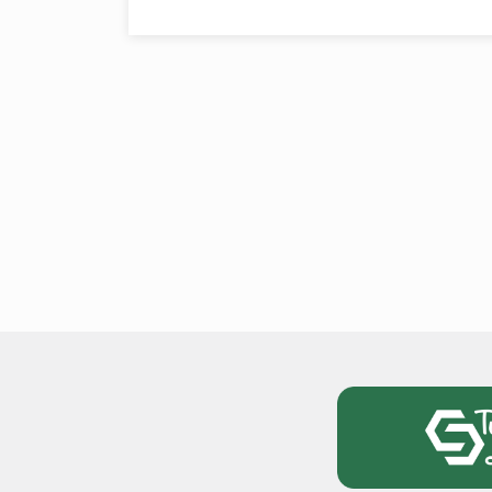
टोयोटा टैसर ने 20,000 बिक्र
आंकड़ा पार किया, कॉम्पैक्ट एस
सेगमेंट में मजबूत प्रभाव डाला
National News
29 , Dec , 2
जनवरी महीने में 15 दिनों तक बंद
बैंक, यहां देखें पूरी सूची।
National News
28 , Dec , 2
देहरादून में भारी बारिश के बाद 
बढ़ी।