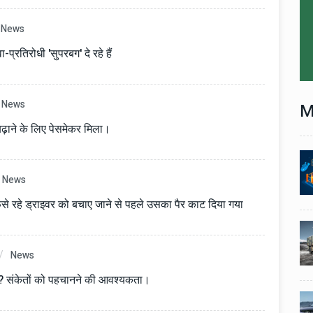
News
्रतिरोधी 'सुपरबग' दे रहे हैं
News
M
ि बढ़ाने के लिए पेसमेकर मिला।
Technology
06 , Dec , 2025
1
1
nch:
Docker Sandboxes Launch:
News
ye
AI Coding Agents Ke Liye
 फंसे रहे ड्राइवर को बचाए जाने से पहले उसका पैर काट दिया गया
eez
Secure Solution | Hindeez
Automobile
29 , Dec , 2024
2
2
1,453
इवेको ग्रुप इतालवी सेना को 1,453
News
दान
सामरिक-लॉजिस्टिक ट्रक प्रदान
करेगा।
या? संकेतों को पहचानने की आवश्यकता।
Automobile
29 , Dec , 2024