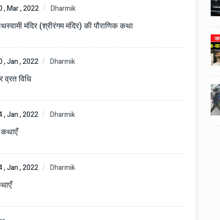
3
3
ी का
टोयोटा टैसर ने 20,000 बिक्री का
0 , Mar , 2022
Dharmik
यूवी
आंकड़ा पार किया, कॉम्पैक्ट एसयूवी
।
सेगमेंट में मजबूत प्रभाव डाला।
नाथस्वामी मंदिर (श्रीरंगम मंदिर) की पौराणिक कथा
024
National News
29 , Dec , 2024
4
4
 रहेंगे
जनवरी महीने में 15 दिनों तक बंद रहेंगे
0 , Jan , 2022
Dharmik
बैंक, यहां देखें पूरी सूची।
र व्रत विधि
024
National News
28 , Dec , 2024
5
5
ठंड
देहरादून में भारी बारिश के बाद ठंड
बढ़ी।
4 , Jan , 2022
Dharmik
क कथाएँ
4 , Jan , 2022
Dharmik
कथाएँ