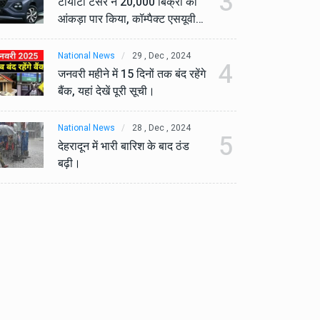
3
टोयोटा टैसर ने 20,000 बिक्री का
टो
आंकड़ा पार किया, कॉम्पैक्ट एसयूवी
आं
सेगमेंट में मजबूत प्रभाव डाला।
से
National News
29 , Dec , 2024
Na
4
जनवरी महीने में 15 दिनों तक बंद रहेंगे
जनव
बैंक, यहां देखें पूरी सूची।
बैं
National News
28 , Dec , 2024
Na
5
देहरादून में भारी बारिश के बाद ठंड
देह
बढ़ी।
बढ