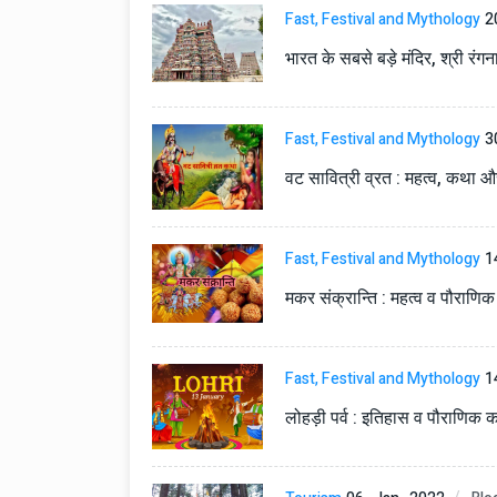
टोयोटा टैसर ने 20,000 बिक्र
Fast, Festival and Mythology
2
आंकड़ा पार किया, कॉम्पैक्ट एस
सेगमेंट में मजबूत प्रभाव डाला
भारत के सबसे बड़े मंदिर, श्री रंग
National News
29 , Dec , 2
जनवरी महीने में 15 दिनों तक बंद
Fast, Festival and Mythology
3
बैंक, यहां देखें पूरी सूची।
वट सावित्री व्रत : महत्व, कथा औ
National News
28 , Dec , 2
देहरादून में भारी बारिश के बाद 
बढ़ी।
Fast, Festival and Mythology
1
मकर संक्रान्ति : महत्व व पौराणि
Fast, Festival and Mythology
1
लोहड़ी पर्व : इतिहास व पौराणिक 