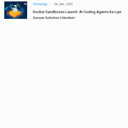
Technology
06 , Dec , 2025
e
Docker Sandboxes Launch: AI Coding Agents Ke Liye
Secure Solution | Hindeez
Automobile
29 , Dec , 2024
ान
इवेको ग्रुप इतालवी सेना को 1,453 सामरिक-लॉजिस्टिक ट्रक प्रदान
करेगा।
Automobile
29 , Dec , 2024
वी
टोयोटा टैसर ने 20,000 बिक्री का आंकड़ा पार किया, कॉम्पैक्ट एसयूवी
सेगमेंट में मजबूत प्रभाव डाला।
National News
29 , Dec , 2024
जनवरी महीने में 15 दिनों तक बंद रहेंगे बैंक, यहां देखें पूरी सूची।
National News
28 , Dec , 2024
देहरादून में भारी बारिश के बाद ठंड बढ़ी।