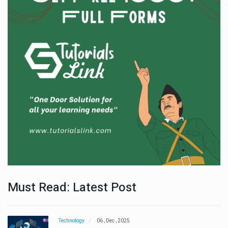
Must Read: Latest Post
Technology
06 , Dec , 2025