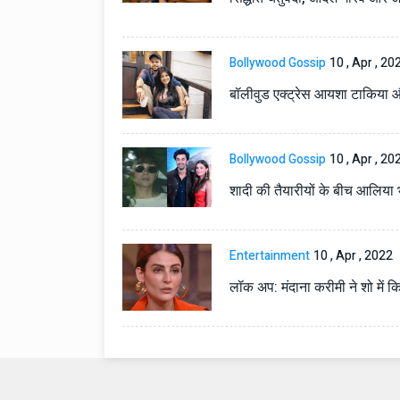
टोयोटा टैसर ने 20,000 बिक्र
आंकड़ा पार किया, कॉम्पैक्ट एस
सेगमेंट में मजबूत प्रभाव डाला
Bollywood Gossip
10 , Apr , 20
National News
29 , Dec , 2
जनवरी महीने में 15 दिनों तक बंद
बॉलीवुड एक्ट्रेस आयशा टाकिया 
बैंक, यहां देखें पूरी सूची।
Bollywood Gossip
10 , Apr , 20
National News
28 , Dec , 2
देहरादून में भारी बारिश के बाद 
शादी की तैयारीयों के बीच आलिया भ
बढ़ी।
Entertainment
10 , Apr , 2022
लॉक अप: मंदाना करीमी ने शो में क