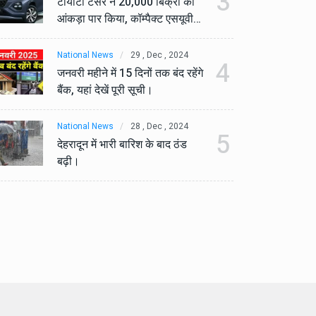
3
टोयोटा टैसर ने 20,000 बिक्री का
टो
आंकड़ा पार किया, कॉम्पैक्ट एसयूवी
आं
सेगमेंट में मजबूत प्रभाव डाला।
से
National News
29 , Dec , 2024
Na
4
जनवरी महीने में 15 दिनों तक बंद रहेंगे
जनव
बैंक, यहां देखें पूरी सूची।
बैं
National News
28 , Dec , 2024
Na
5
देहरादून में भारी बारिश के बाद ठंड
देह
बढ़ी।
बढ