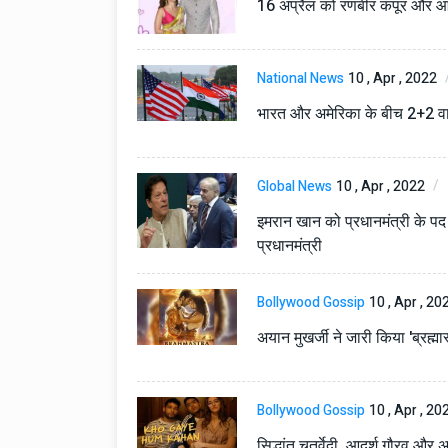
16 अप्रैल को रणबीर कपूर और आलिय
National News
10 , Apr , 2022
भारत और अमेरिका के बीच 2+2 वार्
Global News
10 , Apr , 2022
इमरान खान को प्रधानमंत्री के पद
Technology
06 , Dec , 2025
प्रधानमंत्री
Docker Sandboxes Lau
AI Coding Agents Ke Li
Secure Solution | Hind
Bollywood Gossip
10 , Apr , 20
Automobile
29 , Dec , 2024
अयान मुखर्जी ने जारी किया 'ब्रह्मा
इवेको ग्रुप इतालवी सेना को 
सामरिक-लॉजिस्टिक ट्रक प्र
करेगा।
Bollywood Gossip
10 , Apr , 20
Automobile
29 , Dec , 2024
सिद्धांत चतुर्वेदी, आदर्श गौरव और 