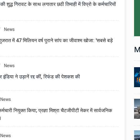
 की शुद्ध गिरावट के साथ लगातार छठी तिमाही में विप्रो के कर्मचारियों
News
जरात में 47 मिलियन वर्ष पुराने सांप का जीवाश्म खोजा: 'सबसे बड़े
M
News
Technology
06 , Dec , 2025
1
1
 इंडिया ने उड़ानें रद्द कीं, रिफंड की पेशकश की
nch:
Docker Sandboxes Launch:
ye
AI Coding Agents Ke Liye
eez
Secure Solution | Hindeez
News
Automobile
29 , Dec , 2024
2
2
1,453
इवेको ग्रुप इतालवी सेना को 1,453
मचारी नियुक्त किया; प्रज्ञा मिश्रा चैटजीपीटी मेकर में सार्वजनिक
दान
सामरिक-लॉजिस्टिक ट्रक प्रदान
ी।
करेगा।
Automobile
29 , Dec , 2024
News