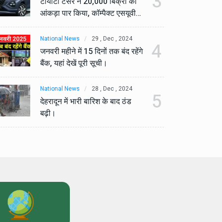
3
टोयोटा टैसर ने 20,000 बिक्री का
टो
आंकड़ा पार किया, कॉम्पैक्ट एसयूवी
आं
सेगमेंट में मजबूत प्रभाव डाला।
से
National News
29 , Dec , 2024
Na
4
जनवरी महीने में 15 दिनों तक बंद रहेंगे
जनव
बैंक, यहां देखें पूरी सूची।
बैं
National News
28 , Dec , 2024
Na
5
देहरादून में भारी बारिश के बाद ठंड
देह
बढ़ी।
बढ