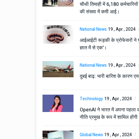
चौथी तिमाही में 6,180 कर्मचारियों
की संख्या में कमी आई।
National News
19 , Apr , 2024
आईआईटी रूड़की के प्रोफेसरों ने गु
ज्ञात में से एक'।
National News
19 , Apr , 2024
Technology
06 , Dec , 2025
दुबई बाढ़: भारी बारिश के कारण एयर
Docker Sandboxes Lau
AI Coding Agents Ke Li
Secure Solution | Hind
Technology
19 , Apr , 2024
Automobile
29 , Dec , 2024
इवेको ग्रुप इतालवी सेना को 
OpenAI ने भारत में अपना पहला कर्
सामरिक-लॉजिस्टिक ट्रक प्र
नीति प्रमुख के रूप में शामिल होंग
करेगा।
Automobile
29 , Dec , 2024
Global News
19 , Apr , 2024