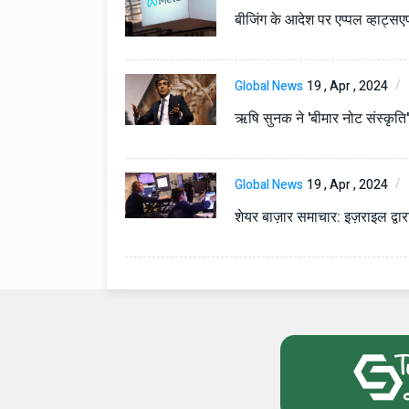
टोयोटा टैसर ने 20,000 बिक्र
बीजिंग के आदेश पर एप्पल व्हाट्सए
आंकड़ा पार किया, कॉम्पैक्ट एस
सेगमेंट में मजबूत प्रभाव डाला
National News
29 , Dec , 2
Global News
19 , Apr , 2024
जनवरी महीने में 15 दिनों तक बंद
बैंक, यहां देखें पूरी सूची।
ऋषि सुनक ने 'बीमार नोट संस्कृति
National News
28 , Dec , 2
Global News
19 , Apr , 2024
देहरादून में भारी बारिश के बाद 
बढ़ी।
शेयर बाज़ार समाचार: इज़राइल द्वा