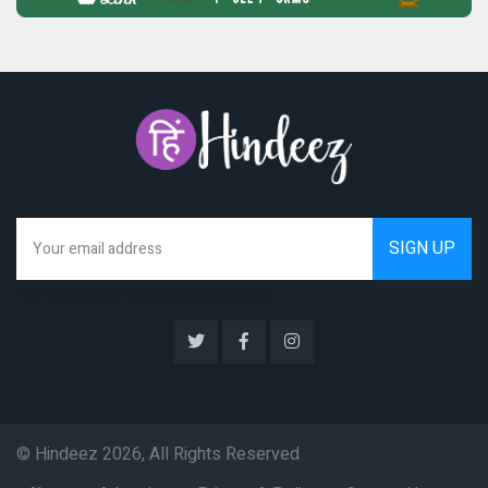
We hate spam as much as you do
© Hindeez 2026, All Rights Reserved