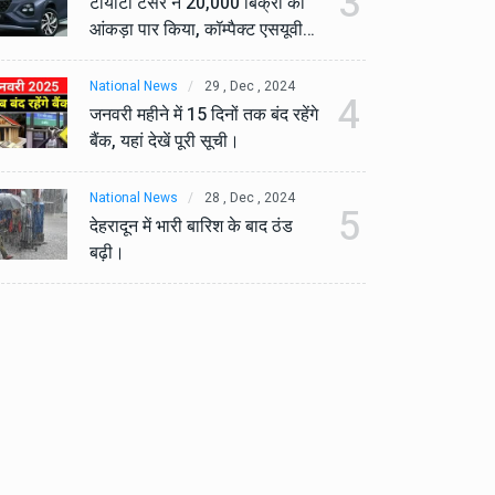
3
टोयोटा टैसर ने 20,000 बिक्री का
टो
आंकड़ा पार किया, कॉम्पैक्ट एसयूवी
आं
सेगमेंट में मजबूत प्रभाव डाला।
से
National News
29 , Dec , 2024
Na
4
जनवरी महीने में 15 दिनों तक बंद रहेंगे
जनव
बैंक, यहां देखें पूरी सूची।
बैं
National News
28 , Dec , 2024
Na
5
देहरादून में भारी बारिश के बाद ठंड
देह
बढ़ी।
बढ