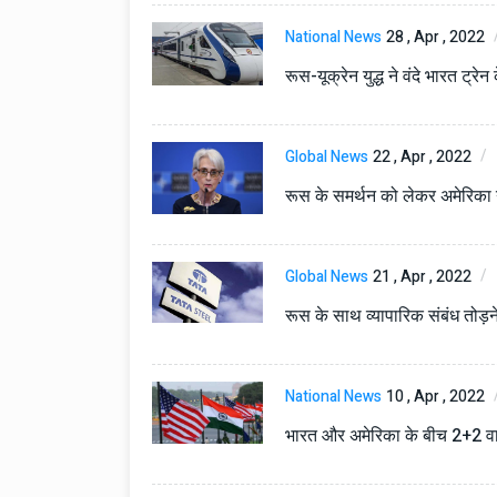
टोयोटा टैसर ने 20,000 बिक्र
आंकड़ा पार किया, कॉम्पैक्ट एस
National News
28 , Apr , 2022
सेगमेंट में मजबूत प्रभाव डाला
रूस-यूक्रेन युद्ध ने वंदे भारत ट्र
National News
29 , Dec , 2
जनवरी महीने में 15 दिनों तक बंद
बैंक, यहां देखें पूरी सूची।
Global News
22 , Apr , 2022
रूस के समर्थन को लेकर अमेरिका 
National News
28 , Dec , 2
देहरादून में भारी बारिश के बाद 
बढ़ी।
Global News
21 , Apr , 2022
रूस के साथ व्यापारिक संबंध तोड़न
National News
10 , Apr , 2022
भारत और अमेरिका के बीच 2+2 वार्