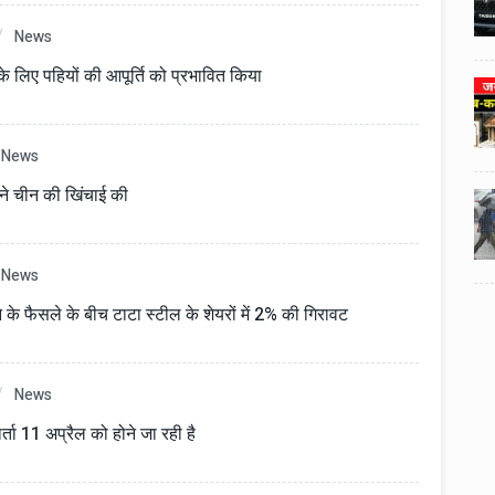
3
3
ी का
टोयोटा टैसर ने 20,000 बिक्री का
यूवी
आंकड़ा पार किया, कॉम्पैक्ट एसयूवी
News
।
सेगमेंट में मजबूत प्रभाव डाला।
ेन के लिए पहियों की आपूर्ति को प्रभावित किया
024
National News
29 , Dec , 2024
4
4
 रहेंगे
जनवरी महीने में 15 दिनों तक बंद रहेंगे
बैंक, यहां देखें पूरी सूची।
News
ने चीन की खिंचाई की
024
National News
28 , Dec , 2024
5
5
ठंड
देहरादून में भारी बारिश के बाद ठंड
बढ़ी।
News
े के फैसले के बीच टाटा स्टील के शेयरों में 2% की गिरावट
News
ता 11 अप्रैल को होने जा रही है