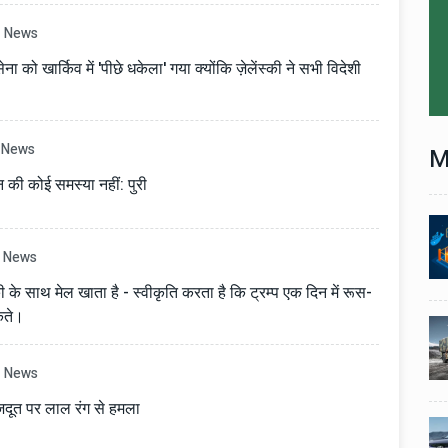
News
ना को खार्किव में 'पीछे धकेला' गया क्योंकि ज़ेलेंस्की ने सभी विदेशी
News
M
की कोई समस्या नहीं: पुरी
Technology
06 , Dec , 2025
1
1
nch:
Docker Sandboxes Launch:
News
ye
AI Coding Agents Ke Liye
ी के साथ मेल खाता है - स्वीकृति करता है कि ट्रम्प एक दिन में रूस-
eez
Secure Solution | Hindeez
सकते।
Automobile
29 , Dec , 2024
2
2
1,453
इवेको ग्रुप इतालवी सेना को 1,453
दान
सामरिक-लॉजिस्टिक ट्रक प्रदान
News
करेगा।
जदूत पर लाल रंग से हमला
Automobile
29 , Dec , 2024