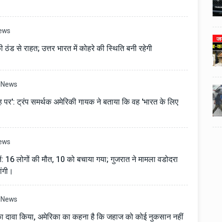
3
3
ी का
टोयोटा टैसर ने 20,000 बिक्री का
यूवी
आंकड़ा पार किया, कॉम्पैक्ट एसयूवी
।
सेगमेंट में मजबूत प्रभाव डाला।
ews
024
National News
29 , Dec , 2024
4
4
ठंड से राहत; उत्तर भारत में कोहरे की स्थिति बनी रहेगी
 रहेंगे
जनवरी महीने में 15 दिनों तक बंद रहेंगे
बैंक, यहां देखें पूरी सूची।
News
024
National News
28 , Dec , 2024
5
5
ठंड
देहरादून में भारी बारिश के बाद ठंड
 राह पर': ट्रंप समर्थक अमेरिकी गायक ने बताया कि वह 'भारत के लिए
बढ़ी।
ews
तें: 16 लोगों की मौत, 10 को बचाया गया; गुजरात ने मामला वडोदरा
ांगी।
News
का दावा किया, अमेरिका का कहना है कि जहाज को कोई नुकसान नहीं