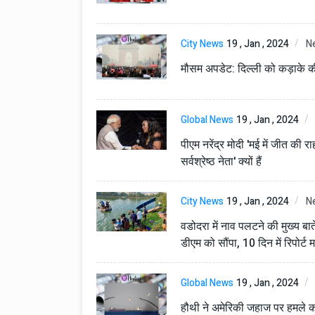
टोयोटा टैसर ने 20,000 बिक्र
आंकड़ा पार किया, कॉम्पैक्ट एस
सेगमेंट में मजबूत प्रभाव डाला
City News
19 , Jan , 2024
N
National News
29 , Dec , 2
मौसम अपडेट: दिल्ली को कड़ाके की 
जनवरी महीने में 15 दिनों तक बंद
बैंक, यहां देखें पूरी सूची।
Global News
19 , Jan , 2024
National News
28 , Dec , 2
देहरादून में भारी बारिश के बाद 
पीएम नरेंद्र मोदी 'मई में जीत की
बढ़ी।
सर्वश्रेष्ठ नेता' क्यों हैं
City News
19 , Jan , 2024
N
वडोदरा में नाव पलटने की मुख्य बा
डीएम को सौंपा, 10 दिन में रिपोर्ट म
Global News
19 , Jan , 2024
हौथी ने अमेरिकी जहाज पर हमले 