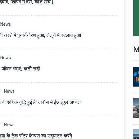
व, शिपिंग में देरी, बढ़ते खर्च।
News
क्शे में पुनर्निर्धारण हुआ, क्षेत्रों में बदलाव हुआ।
M
News
3 जीवन गंवाएं, कड़ी सर्दी।
Technology
06 , Dec , 2025
1
1
nch:
Docker Sandboxes Launch:
ye
AI Coding Agents Ke Liye
News
eez
Secure Solution | Hindeez
Automobile
29 , Dec , 2024
नी अधिक वृद्धि हुई है: दावोस में ईआईएल अध्यक्ष
2
2
1,453
इवेको ग्रुप इतालवी सेना को 1,453
दान
सामरिक-लॉजिस्टिक ट्रक प्रदान
करेगा।
News
Automobile
29 , Dec , 2024
ंडिया के टेक सेंटर कैम्पस का उद्घाटन करेंगे।