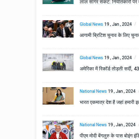
लाल सागर संकट: निर्यातकारों पर दबा
Global News
19 , Jan , 2024
आगामी ब्रिटिश चुनाव के लिए चुनावी न
Global News
19 , Jan , 2024
अमेरिका में रिकॉर्ड तोड़ती सर्दी, 4
Technology
06 , Dec , 2025
Docker Sandboxes Lau
AI Coding Agents Ke Li
National News
19 , Jan , 2024
Secure Solution | Hind
Automobile
29 , Dec , 2024
भारत एकमात्र देश है जहां हमारी इत
इवेको ग्रुप इतालवी सेना को 
सामरिक-लॉजिस्टिक ट्रक प्र
करेगा।
National News
19 , Jan , 2024
Automobile
29 , Dec , 2024
पीएम मोदी बेंगलुरु के पास बोइंग इ