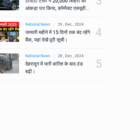
3
टोयोटा टैसर ने 20,000 बिक्री का
टो
आंकड़ा पार किया, कॉम्पैक्ट एसयूवी
आं
सेगमेंट में मजबूत प्रभाव डाला।
से
National News
29 , Dec , 2024
Na
4
जनवरी महीने में 15 दिनों तक बंद रहेंगे
जनव
बैंक, यहां देखें पूरी सूची।
बैं
National News
28 , Dec , 2024
Na
5
देहरादून में भारी बारिश के बाद ठंड
देह
बढ़ी।
बढ