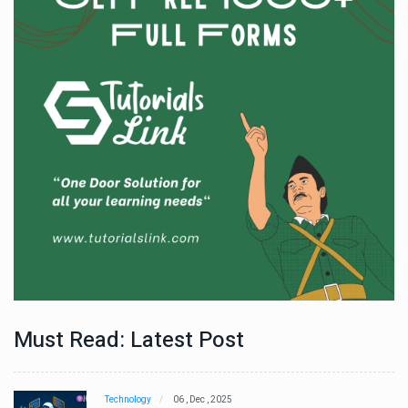
Must Read: Latest Post
Technology
06 , Dec , 2025